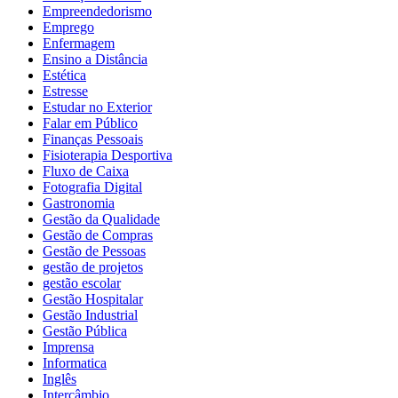
Empreendedorismo
Emprego
Enfermagem
Ensino a Distância
Estética
Estresse
Estudar no Exterior
Falar em Público
Finanças Pessoais
Fisioterapia Desportiva
Fluxo de Caixa
Fotografia Digital
Gastronomia
Gestão da Qualidade
Gestão de Compras
Gestão de Pessoas
gestão de projetos
gestão escolar
Gestão Hospitalar
Gestão Industrial
Gestão Pública
Imprensa
Informatica
Inglês
Intercâmbio