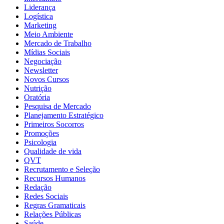
Liderança
Logística
Marketing
Meio Ambiente
Mercado de Trabalho
Mídias Sociais
Negociação
Newsletter
Novos Cursos
Nutrição
Oratória
Pesquisa de Mercado
Planejamento Estratégico
Primeiros Socorros
Promoções
Psicologia
Qualidade de vida
QVT
Recrutamento e Seleção
Recursos Humanos
Redação
Redes Sociais
Regras Gramaticais
Relações Públicas
Saúde