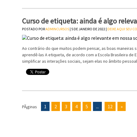
Curso de etiqueta: ainda é algo rele
POSTADO POR
ADMINCURSOS
| 5 DE JANEIRO DE 2022 |
DEIXE AQUI SEU 
Ao contrário do que muitos podem pensar, as boas maneiras s
aprendê-las A etiqueta, de acordo com a Escola Brasileira de
simplificar as interações sociais, sejam elas no âmbito pesso
1
2
3
4
5
...
12
»
PÃ¡ginas