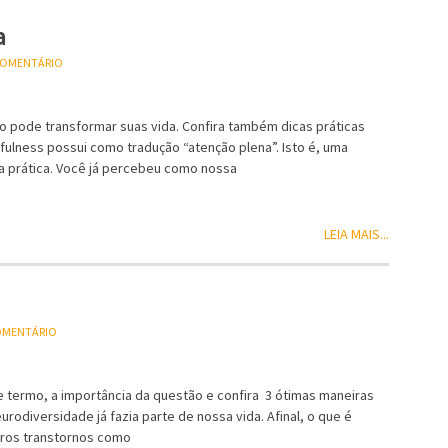
a
 COMENTÁRIO
o pode transformar suas vida. Confira também dicas práticas
fulness possui como tradução “atenção plena”. Isto é, uma
a prática. Você já percebeu como nossa
LEIA MAIS...
COMENTÁRIO
 termo, a importância da questão e confira 3 ótimas maneiras
rodiversidade já fazia parte de nossa vida. Afinal, o que é
tros transtornos como