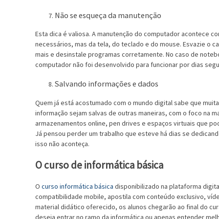
Não se esqueça da manutenção
Esta dica é valiosa. A manutenção do computador acontece co
necessários, mas da tela, do teclado e do mouse. Esvazie o c
mais e desinstale programas corretamente. No caso de noteboo
computador não foi desenvolvido para funcionar por dias segu
Salvando informações e dados
Quem já está acostumado com o mundo digital sabe que muit
informação sejam salvas de outras maneiras, com o foco na ma
armazenamentos online, pen drives e espaços virtuais que pod
Já pensou perder um trabalho que esteve há dias se dedicand
isso não aconteça.
O curso de informática básica
O
curso informática básica
disponibilizado na plataforma digit
compatibilidade mobile, apostila com conteúdo exclusivo, víd
material didático oferecido, os alunos chegarão ao final do 
deseja entrar no ramo da informática ou apenas entender me