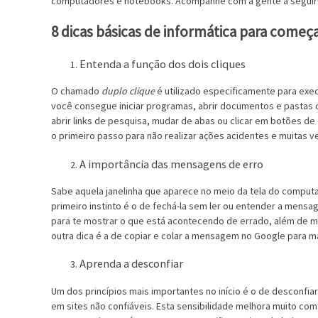
computadores e notebooks. Acompanhe com a gente a seguir
8 dicas básicas de informática para começa
Entenda a função dos dois cliques
O chamado
duplo clique
é utilizado especificamente para exe
você consegue iniciar programas, abrir documentos e pastas ou
abrir links de pesquisa, mudar de abas ou clicar em botões de 
o primeiro passo para não realizar ações acidentes e muitas 
A importância das mensagens de erro
Sabe aquela janelinha que aparece no meio da tela do comput
primeiro instinto é o de fechá-la sem ler ou entender a mens
para te mostrar o que está acontecendo de errado, além de m
outra dica é a de copiar e colar a mensagem no Google para m
Aprenda a desconfiar
Um dos princípios mais importantes no início é o de desconfia
em sites não confiáveis. Esta sensibilidade melhora muito com