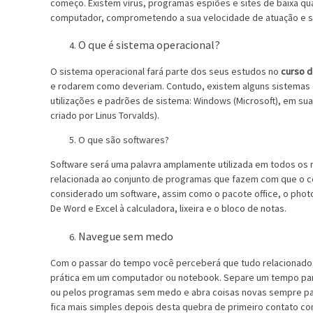
começo. Existem vírus, programas espiões e sites de baixa q
computador, comprometendo a sua velocidade de atuação e s
O que é sistema operacional?
O sistema operacional fará parte dos seus estudos no
curso d
e rodarem como deveriam. Contudo, existem alguns sistemas 
utilizações e padrões de sistema: Windows (Microsoft), em suas
criado por Linus Torvalds).
O que são softwares?
Software será uma palavra amplamente utilizada em todos os m
relacionada ao conjunto de programas que fazem com que o c
considerado um software, assim como o pacote office, o photo
De Word e Excel à calculadora, lixeira e o bloco de notas.
Navegue sem medo
Com o passar do tempo você perceberá que tudo relacionado à
prática em um computador ou notebook. Separe um tempo para
ou pelos programas sem medo e abra coisas novas sempre par
fica mais simples depois desta quebra de primeiro contato c