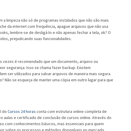
m a limpeza não só de programas instalados que não são mais
ache da internet com frequência, apague arquivos que não usa
ks, lembre-se de desligá-lo e não apenas fechar a tela, ok? O
idos, prejudicando suas funcionalidades.
as vezes é recomendado que um documento, arquivo ou
ior segurança. Isso se chama fazer backup. Existem
em ser utilizados para salvar arquivos de maneira mais segura.
o? Não se esqueça de manter uma cópia em outro lugar para que
al do
Cursos 24 horas
conta com estrutura online completa de
eo aulas e certificado de conclusão de
cursos online
. Através do
curso com conhecimentos básicos, mas essenciais para quem
lhor sobre os processos e métodos disponíveis no mercado.