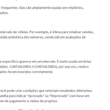
 e frequentes. Elas são amplamente usadas em relatórios,
ações.
tervalo de células. Por exemplo, é ótima para totalizar vendas,
média aritmética dos números, sendo útil em avaliações de
o específico aparece em um intervalo. É muito usada em listas
ndidos. CONT.VALORES (=CONT.VALORES), por sua vez, conta o
 dados foram inseridos corretamente.
 você pode criar condições que retornam resultados diferentes
lanilha para indicar “Aprovado” ou “Reprovado” com base em
role de pagamento e status de projetos.