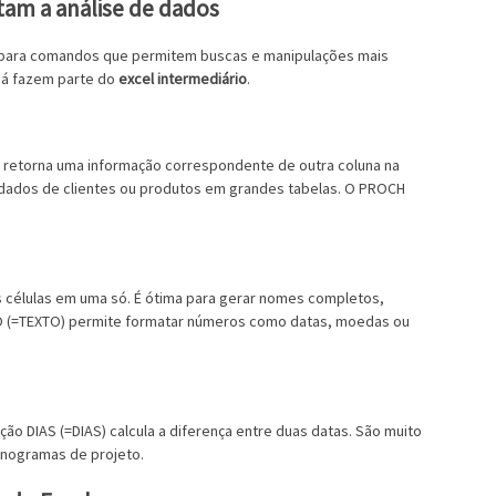
itam a análise de dados
ir para comandos que permitem buscas e manipulações mais
 já fazem parte do
excel intermediário
.
 retorna uma informação correspondente de outra coluna na
 dados de clientes ou produtos em grandes tabelas. O PROCH
 células em uma só. É ótima para gerar nomes completos,
O (=TEXTO) permite formatar números como datas, moedas ou
ção DIAS (=DIAS) calcula a diferença entre duas datas. São muito
onogramas de projeto.