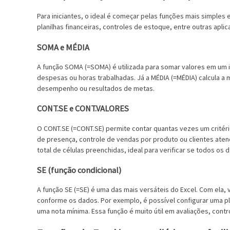
Para iniciantes, o ideal é começar pelas funções mais simples
planilhas financeiras, controles de estoque, entre outras aplic
SOMA e MÉDIA
A função SOMA (=SOMA) é utilizada para somar valores em um in
despesas ou horas trabalhadas. Já a MÉDIA (=MÉDIA) calcula a 
desempenho ou resultados de metas.
CONT.SE e CONT.VALORES
O CONT.SE (=CONT.SE) permite contar quantas vezes um critéri
de presença, controle de vendas por produto ou clientes ate
total de células preenchidas, ideal para verificar se todos os
SE (função condicional)
A função SE (=SE) é uma das mais versáteis do Excel. Com ela,
conforme os dados. Por exemplo, é possível configurar uma p
uma nota mínima. Essa função é muito útil em avaliações, cont