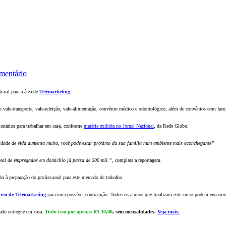
mentário
rasil para a área de
Telemarketing
.
 vale-transporte, vale-refeição, vale-alimentação, convênio médico e odontológico, além de convênios com facu
onários para trabalhar em casa, conforme
matéria exibida no Jornal Nacional
, da Rede Globo.
idade de vida aumenta muito, você pode estar próximo da sua família num ambiente mais aconchegante”
tal de empregados em domicílio já passa de 200 mil.”
, completa a reportagem.
do à preparação do profissional para este mercado de trabalho.
rso de Telemarketing
para uma possível contratação. Todos os alunos que finalizam este curso podem encaminh
icado entregue em casa.
Tudo isso por apenas R$ 30,00
, sem mensalidades.
Veja mais.