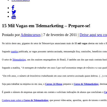
15 Mil Vagas em Telemarketing – Prepare-se!
Postado por
Admincursos
| 7 de fevereiro de 2011 |
Deixe aqui seu co
No início deste ano, gigantes do setor de Telesserviços anunciaram mais de
15 mil vagas
abertas em todo o B
Segundo
matéria
publicada, as vagas possuem carteira assinada, remuneração fixa, comissões, benefícios como
O setor de
Telemarketing
, um dos maiores empregadores do Brasil, é também um dos que mais contrata funci
Segundo a matéria,
“A vantagem de trabalhar em casa é que você economiza tempo de trânsito e a sua qual
“Em três anos, o número de brasileiros trabalhando em casa com carteira assinada quase dobrou. (…) o to
Seja para trabalhar na empresa ou em casa, o
Cursos 24 Horas
preparou o
Curso de Telemarketing
, destina
É grande o número de empresas que entram em contato e solicitam indicações de alunos que concluíram o
Cu
Conheça mais sobre o
Curso de T
elemarketing
, que possui vídeo-aulas, apostilas, apoio de tutores e certif