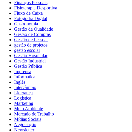
Finanças Pessoais
Fisioterapia Desportiva
Fluxo de Caixa
Fotografia Digital
Gastronomia
Gestão da Qualidade
Gestão de Compras
Gestão de Pessoas
gestão de projetos
gestão escolar
Gestão Hospitalar
Gestão Industrial
Gestão Pública
Imprensa
Informatica
Inglês
Intercâmbio
Liderança
Logística
Marketing
Meio Ambiente
Mercado de Trabalho
Mídias Sociais
Negociação
Newsletter