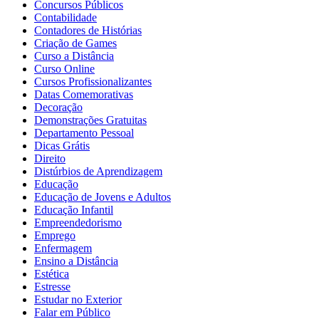
Concursos Públicos
Contabilidade
Contadores de Histórias
Criação de Games
Curso a Distância
Curso Online
Cursos Profissionalizantes
Datas Comemorativas
Decoração
Demonstrações Gratuitas
Departamento Pessoal
Dicas Grátis
Direito
Distúrbios de Aprendizagem
Educação
Educação de Jovens e Adultos
Educação Infantil
Empreendedorismo
Emprego
Enfermagem
Ensino a Distância
Estética
Estresse
Estudar no Exterior
Falar em Público