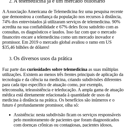
A telemedicina já é um mercado bilionário
A Associação Americana de Telemedicina fez uma pesquisa recente
que demonstrou a confiança da população nos recursos à distância,
74% dos entrevistados já utilizaram serviços de telemedicina. 90%
acredita na sua confiabilidade e 67% deles ficou satisfeito com as
consultas, os diagnósticos e laudos. Isso faz com que o mercado
financeiro encare a telemedicina como um mercado inovador e
promissor. Em 2019 o mercado global avaliou o ramo em US
$35,46 bilhões de dólares!
Os diversos usos da prática
Faz parte das
curiosidades sobre telemedicina
as suas múltiplas
utilizações. Existem ao menos três frentes principais de aplicação da
tecnologia e da ciência na medicina, criando subdivisões diferentes
para cada tipo específico de atuação como, por exemplo,
teleconsulta, teleassistência e teleducação. A ampla gama de atuação
médica está diretamente relacionada à quantidade de usos da
medicina à distância na prática. Os benefícios são inúmeros e o
futuro é profundamente promissor, olha só:
Assistência: nesta subdivisão ficam os serviços responsáveis
pelo monitoramento de pacientes que foram diagnosticados
com doenças crônicas ou contagiosas, pacientes idosos,