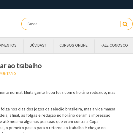
OIMENTOS
DÚVIDAS?
CURSOS ONLINE
FALE CONOSCO
ar ao trabalho
OMENTÁRIO
nte normal. Muita gente ficou feliz com o horário reduzido, mas
folga nos dias dos jogos da seleção brasileira, mas a vida mansa
eia, afinal, as folgas e redução no horário deram a impressão
e, e até mesmo algumas pessoas que eram contra a Copa
a, o primeiro passo para o retorno ao trabalho é chegar no