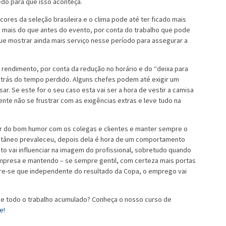
do para que isso aconteça.
es da seleção brasileira e o clima pode até ter ficado mais
o mais do que antes do evento, por conta do trabalho que pode
ue mostrar ainda mais serviço nesse período para assegurar a
endimento, por conta da redução no horário e do “deixa para
 atrás do tempo perdido. Alguns chefes podem até exigir um
r. Se este for o seu caso esta vai ser a hora de vestir a camisa
ente não se frustrar com as exigências extras e leve tudo na
rar do bom humor com os colegas e clientes e manter sempre o
tâneo prevaleceu, depois dela é hora de um comportamento
o vai influenciar na imagem do profissional, sobretudo quando
empresa e mantendo – se sempre gentil, com certeza mais portas
bre-se que independente do resultado da Copa, o emprego vai
 de todo o trabalho acumulado? Conheça o nosso curso de
se!