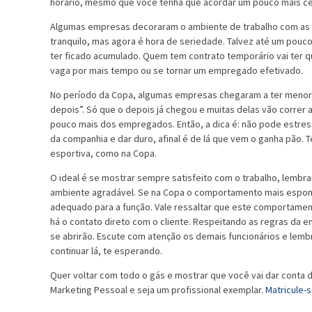
horário, mesmo que você tenha que acordar um pouco mais ce
Algumas empresas decoraram o ambiente de trabalho com as cor
tranquilo, mas agora é hora de seriedade. Talvez até um pouc
ter ficado acumulado. Quem tem contrato temporário vai ter q
vaga por mais tempo ou se tornar um empregado efetivado.
No período da Copa, algumas empresas chegaram a ter menor r
depois”. Só que o depois já chegou e muitas delas vão correr
pouco mais dos empregados. Então, a dica é: não pode estressa
da companhia e dar duro, afinal é de lá que vem o ganha pão. T
esportiva, como na Copa.
O ideal é se mostrar sempre satisfeito com o trabalho, lemb
ambiente agradável. Se na Copa o comportamento mais espon
adequado para a função. Vale ressaltar que este comportament
há o contato direto com o cliente. Respeitando as regras da 
se abrirão. Escute com atenção os demais funcionários e lem
continuar lá, te esperando.
Quer voltar com todo o gás e mostrar que você vai dar conta
Marketing Pessoal e seja um profissional exemplar.
Matricule-