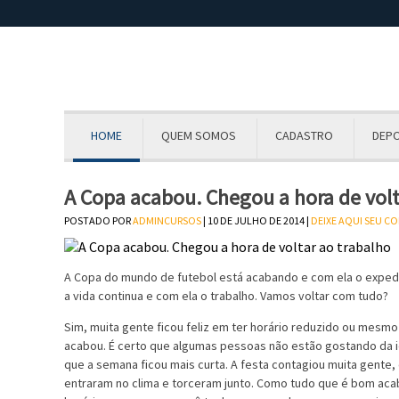
HOME
QUEM SOMOS
CADASTRO
DEP
A Copa acabou. Chegou a hora de volt
POSTADO POR
ADMINCURSOS
| 10 DE JULHO DE 2014 |
DEIXE AQUI SEU C
A Copa do mundo de futebol está acabando e com ela o expedie
a vida continua e com ela o trabalho. Vamos voltar com tudo?
Sim, muita gente ficou feliz em ter horário reduzido ou mesmo 
acabou. É certo que algumas pessoas não estão gostando da id
que a semana ficou mais curta. A festa contagiou muita gent
entraram no clima e torceram junto. Como tudo que é bom acab