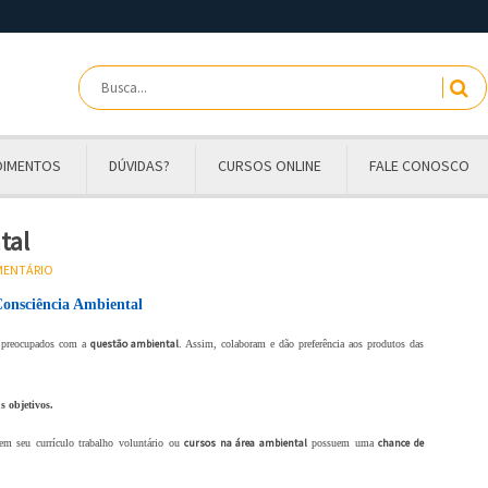
OIMENTOS
DÚVIDAS?
CURSOS ONLINE
FALE CONOSCO
tal
OMENTÁRIO
onsciência Ambiental
questão ambiental
s preocupados com a
. Assim, colaboram e dão preferência aos produtos das
s objetivos.
cursos na área ambiental
chance de
 em seu currículo trabalho voluntário ou
possuem uma