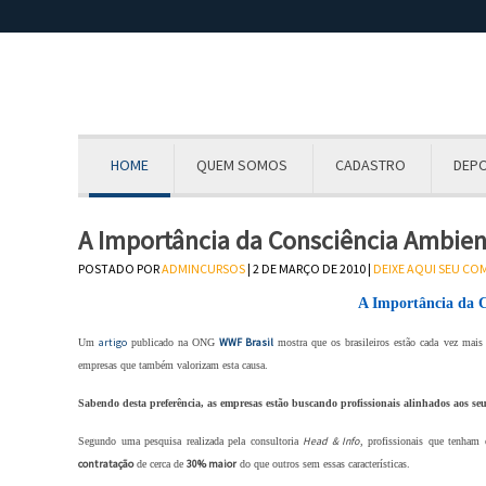
HOME
QUEM SOMOS
CADASTRO
DEP
A Importância da Consciência Ambien
POSTADO POR
ADMINCURSOS
| 2 DE MARÇO DE 2010 |
DEIXE AQUI SEU C
A Importância da C
artigo
WWF Brasil
Um
publicado na ONG
mostra que os brasileiros estão cada vez mai
empresas que também valorizam esta causa.
Sabendo desta preferência, as empresas estão buscando profissionais alinhados aos seu
Head & Info
Segundo uma pesquisa realizada pela consultoria
, profissionais que tenham
contratação
30% maior
de cerca de
do que outros sem essas características.