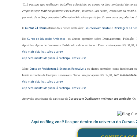
“(…) pessoas que realizaram trabalhos voluntários ou cursos na área ambiental demonst
empresas que também possuem esses ideais”
Head & 
, informa Clara Nunes, consultora da
por meio de ações, como o trabalho voluntário e/ou a participação em cursos ou palestras d
Cursos 24 Horas
Educação Ambiental
Reciclagem & Ene
O
oferece dois cursos nesta área:
e
Curso de Educação Ambiental
No
os alunos aprendem sobre Desmatamento, Poluição, Tr
Apostilas, Apoio de Professor e Certificado válido em todo o Brasil custa apenas R$ 30,00,
Veja mais detalhes sobre o curso.
Veja depoimentos de quem já participou deste curso.
Curso de Reciclagem & Energias Renováveis
Já no
os alunos aprendem como funcionam os pr
sem mensalidade
fundo as Fontes de Energias Renováveis. Tudo isso por apenas R$ 35,00,
Veja mais detalhes sobre o curso.
Veja depoimentos de quem já participou deste curso.
Cursos com Qualidade
melhorar seu currículo
Aproveite esta chance de participar de
e
. Os
Aqui no Blog você fica por dentro do universo do Cursos