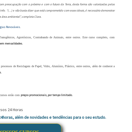
ram preocupação com o próximo e com o futuro da Terra, desta forma são valorizadas pelas
Info
“(…) e não basta dizer que está comprometido com esses ideais, é necessário demonstrar
.
a área ambiental”, completa Clara.
rgias Renováveis
.
ansgênicos, Agrotóxicos, Contrabando de Animais, entre outros. Este curso completo, com
sem mensalidades.
ocessos de Reciclagem de Papel, Vidro, Alumínio, Plástico, entre outros, além de conhecer a
s.
preços promocionais, por tempo limitado.
 cursos estão com
 24horas, além de novidades e tendências para o seu estudo.