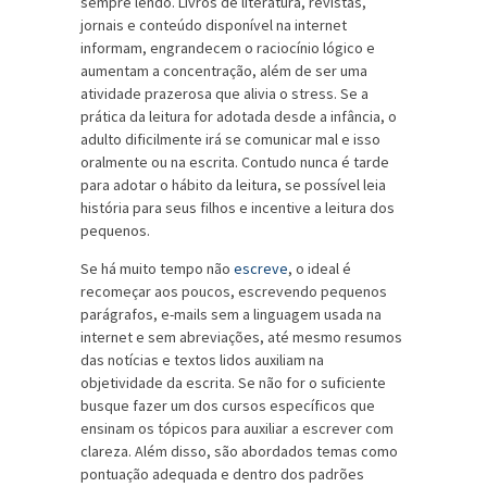
sempre lendo. Livros de literatura, revistas,
jornais e conteúdo disponível na internet
informam, engrandecem o raciocínio lógico e
aumentam a concentração, além de ser uma
atividade prazerosa que alivia o stress. Se a
prática da leitura for adotada desde a infância, o
adulto dificilmente irá se comunicar mal e isso
oralmente ou na escrita. Contudo nunca é tarde
para adotar o hábito da leitura, se possível leia
história para seus filhos e incentive a leitura dos
pequenos.
Se há muito tempo não
escreve
, o ideal é
recomeçar aos poucos, escrevendo pequenos
parágrafos, e-mails sem a linguagem usada na
internet e sem abreviações, até mesmo resumos
das notícias e textos lidos auxiliam na
objetividade da escrita. Se não for o suficiente
busque fazer um dos cursos específicos que
ensinam os tópicos para auxiliar a escrever com
clareza. Além disso, são abordados temas como
pontuação adequada e dentro dos padrões