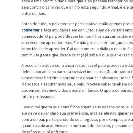
essa é uma oportunidade para que eles possam reforçar os la
seja contra o caminho que o filho está seguindo. Afinal, é ele
entre os dois.
Antes de tudo, o pai deve ser participativo e não apenas prove
conversar
e faça atividades em conjunto, além de visitar semp
comunidade. O pai pode despertar nos filhos sua curiosidade 
interesse em aprender mais. Ele não precisa ser obrigado a es
importância de aprender. É aí que começa o diálogo quanto à
tem muita gente que desde criança já sabe o que quer e isso a
A escola não deve ser a única responsável pelo processo educ
deles colocam uma barreira invisível nessa relação, deixando 
vencer essa barreira e aprender a dosar as cobranças. Dessa 
dispostos a escutar mais seus pais. Procure saber também dos 
podem ser desenvolvidos desde a infância. O apoio do pai es
futuro profissional.
Caso o pai queira que seus filhos sigam seus passos porque j
ele deve deixar claro sua preferência, mas se ele não quiser 
com a do pai, participando do seu negócio, por exemplo, já é al
quanto à vida acadêmica e o mercado de trabalho, passando s
desafios que irá enfrentar.