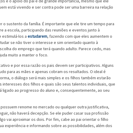
ços e o apoio do pai é de grande importância, mesmo que ele
 quem está vivendo e ser contra pode ser uma barreira na relação
r o sustento da família. É importante que ele tire um tempo para
re a escola, participando das reuniões e eventos junto à
e estimulá-los a
estudarem
, fazendo com que eles aumentem o
tudar se não tiver o interesse e sim orientado quanto à
 escolha do emprego que terá quando adulto. Parece cedo, mas
juda muito a manter o foco.
ativo e por essa razão os pais devem ser participativos. Alguns
tudo para as mães e apenas cobram os resultados. O ideal é
forma, o diálogo será mais simples e os filhos também estarão
interesses dos filhos e quais são seus talentos individuais, que
tá ligado ao progresso do aluno e, consequentemente, ao seu
á possuem renome no mercado ou qualquer outra justificativa,
seguir, não haverá decepção. Se ele puder casar sua profissão
go vai aproximar os dois. Por fim, cabe ao pai orientar o filho
ua experiência e informando sobre as possibilidades, além dos