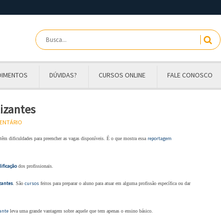
OIMENTOS
DÚVIDAS?
CURSOS ONLINE
FALE CONOSCO
lizantes
MENTÁRIO
reportagem
 dificuldades para preencher as vagas disponíveis. É o que mostra essa
ificação
dos profissionais.
zantes
cursos
. São
feitos para preparar o aluno para atuar em alguma profissão específica ou dar
ante
leva uma grande vantagem sobre aquele que tem apenas o ensino básico.