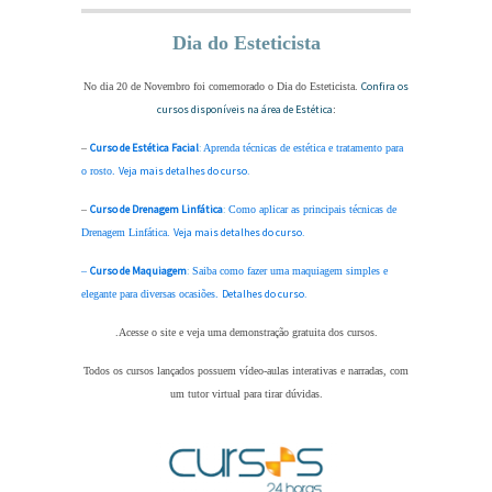
Dia do Esteticista
Confira os
No dia 20 de Novembro foi comemorado o Dia do Esteticista.
cursos disponíveis na área de Estética
:
Curso de Estética Facial
:
–
Aprenda técnicas de estética e tratamento para
Veja mais detalhes do curso.
o rosto.
Curso de Drenagem Linfática
:
–
Como aplicar as principais técnicas de
Veja mais detalhes do curso.
Drenagem Linfática.
Curso de Maquiagem
:
–
Saiba como fazer uma maquiagem simples e
Detalhes do curso.
elegante para diversas ocasiões.
.Acesse o site e veja uma demonstração gratuita dos cursos.
Todos os cursos lançados possuem vídeo-aulas interativas e narradas, com
um tutor virtual para tirar dúvidas.