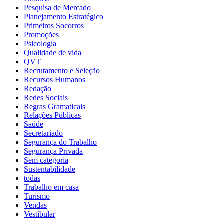
Pesquisa de Mercado
Planejamento Estratégico
Primeiros Socorros
Promoções
Psicologia
Qualidade de vida
QVT
Recrutamento e Seleção
Recursos Humanos
Redação
Redes Sociais
Regras Gramaticais
Relações Públicas
Saúde
Secretariado
Segurança do Trabalho
Segurança Privada
Sem categoria
Sustentabilidade
todas
Trabalho em casa
Turismo
Vendas
Vestibular