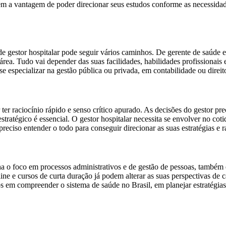
tem a vantagem de poder direcionar seus estudos conforme as necessidad
de gestor hospitalar pode seguir vários caminhos. De gerente de saúde e
área. Tudo vai depender das suas facilidades, habilidades profissionais 
especializar na gestão pública ou privada, em contabilidade ou direito 
 ter raciocínio rápido e senso crítico apurado. As decisões do gestor pr
atégico é essencial. O gestor hospitalar necessita se envolver no cotid
 preciso entender o todo para conseguir direcionar as suas estratégias e r
 o foco em processos administrativos e de gestão de pessoas, também é
e e cursos de curta duração já podem alterar as suas perspectivas de ca
dos em compreender o sistema de saúde no Brasil, em planejar estraté