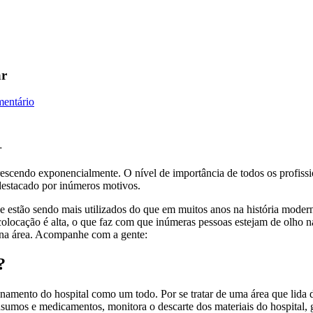
ar
mentário
r
 crescendo exponencialmente. O nível de importância de todos os profi
destacado por inúmeros motivos.
e estão sendo mais utilizados do que em muitos anos na história moderna
locação é alta, o que faz com que inúmeras pessoas estejam de olho na c
o na área. Acompanhe com a gente:
?
onamento do hospital como um todo. Por se tratar de uma área que lida d
nsumos e medicamentos, monitora o descarte dos materiais do hospital, g