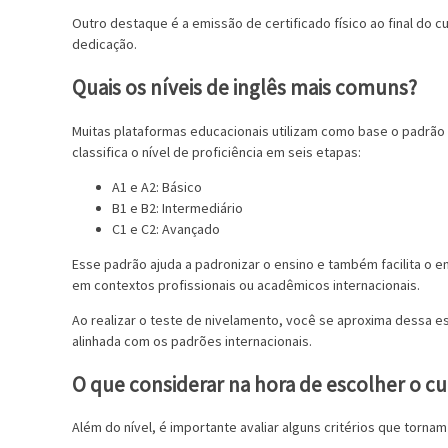
Outro destaque é a emissão de certificado físico ao final do c
dedicação.
Quais os níveis de inglês mais comuns?
Muitas plataformas educacionais utilizam como base o padr
classifica o nível de proficiência em seis etapas:
A1 e A2: Básico
B1 e B2: Intermediário
C1 e C2: Avançado
Esse padrão ajuda a padronizar o ensino e também facilita o
em contextos profissionais ou acadêmicos internacionais.
Ao realizar o teste de nivelamento, você se aproxima dessa e
alinhada com os padrões internacionais.
O que considerar na hora de escolher o cur
Além do nível, é importante avaliar alguns critérios que torna