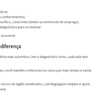
ticar;
us conhecimentos;
pecífico, como intercâmbio ou entrevista de emprego;
iagnóstico para se motivar.
 acessível.
 diferença
ória mais assertiva. Com o diagnóstico certo, cada aula tem
is, você mantém o interesse no curso por mais tempo e sente
m cursos de inglês atualizados, com linguagem simples e apoio
base.