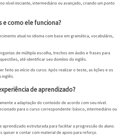
no nível iniciante, intermediário ou avançado, criando um ponto
s e como ele funciona?
ecimento atual no idioma com base em gramática, vocabulário,
guntas de múltipla escolha, trechos em áudio e frases para
uestões, até identificar seu domínio do inglês.
r feito ao início do curso. Após realizar o teste, as lições e os
 inglês.
experiência de aprendizado?
amente a adaptação do conteúdo de acordo com seu nível.
recionado para o curso correspondente: básico, intermediário ou
e aprendizado estruturada para facilitar a progressão do aluno.
s quiser e contar com material de apoio para reforço.