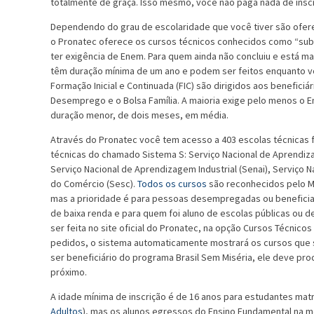
totalmente de graça. Isso mesmo, você não paga nada de insc
Dependendo do grau de escolaridade que você tiver são oferec
o Pronatec oferece os cursos técnicos conhecidos como “sub
ter exigência de Enem. Para quem ainda não concluiu e está 
têm duração mínima de um ano e podem ser feitos enquanto voc
Formação Inicial e Continuada (FIC) são dirigidos aos benefic
Desemprego e o Bolsa Família. A maioria exige pelo menos o En
duração menor, de dois meses, em média.
Através do Pronatec você tem acesso a 403 escolas técnicas f
técnicas do chamado Sistema S: Serviço Nacional de Aprendizag
Serviço Nacional de Aprendizagem Industrial (Senai), Serviço 
do Comércio (Sesc).
Todos os cursos
são reconhecidos pelo ME
mas a prioridade é para pessoas desempregadas ou beneficia
de baixa renda e para quem foi aluno de escolas públicas ou de
ser feita no site oficial do Pronatec, na opção Cursos Técnic
pedidos, o sistema automaticamente mostrará os cursos que sã
ser beneficiário do programa Brasil Sem Miséria, ele deve pro
próximo.
A idade mínima de inscrição é de 16 anos para estudantes matr
Adultos
), mas os alunos egressos do Ensino Fundamental na mo