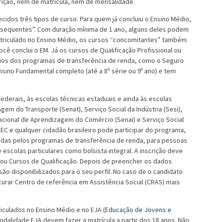
rição, nem de matrícula, nem de mensalidade.
idos três tipos de curso. Para quem já concluiu o Ensino Médio,
sequentes”. Com duração mínima de 1 ano, alguns deles podem
matriculado no Ensino Médio, os cursos “concomitantes” também
ê conclui o EM. Já os cursos de Qualificação Profissional ou
iários dos programas de transferência de renda, como o Seguro
sino Fundamental completo (até a 8ª série ou 9º ano) e tem
ederais, às escolas técnicas estaduais e ainda às escolas
em do Transporte (Senat), Serviço Social da Indústria (Sesi),
Nacional de Aprendizagem do Comércio (Senai) e Serviço Social
C e qualquer cidadão brasileiro pode participar do programa,
das pelos programas de transferência de renda, para pessoas
 escolas particulares como bolsista integral. A inscrição deve
os ou Cursos de Qualificação. Depois de preencher os dados
o disponibilizados para o seu perfil. No caso de o candidato
curar Centro de referência em Assistência Social (CRAS) mais
iculados no Ensino Médio e no EJA (
Educação de Jovens e
dalidade EJA devem fazer a matrícula a partir dos 18 anos. Não