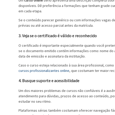
Um
curso online
sério apresenta uma descrição completa sobre
disponíveis. Dê preferência a formações que tenham grade cur
em cada etapa.
Se o conteúdo parecer genérico ou com informações vagas de
prévias ou até acesso parcial antes da matrícula.
3. Veja se o certificado é válido e reconhecido
O certificado é importante especialmente quando você pretende 
se o documento emitido contém informações como: nome do alu
data de emissão e assinatura da instituição.
Caso o curso esteja relacionado à sua área profissional, como 
cursos profissionalizantes online
, que costumam ter maior re
4. Busque suporte e acessibilidade
Um dos maiores problemas de cursos não confiáveis é a ausênci
atendimento para dúvidas, prazos de acesso ao conteúdo, possib
estudar no seu ritmo.
Plataformas sérias também costumam oferecer navegação fácil