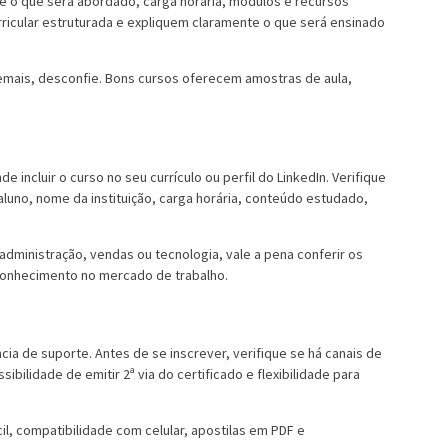
 o que será abordado, carga horária, módulos e recursos
ricular estruturada e expliquem claramente o que será ensinado
mais, desconfie. Bons cursos oferecem amostras de aula,
incluir o curso no seu currículo ou perfil do LinkedIn. Verifique
no, nome da instituição, carga horária, conteúdo estudado,
administração, vendas ou tecnologia, vale a pena conferir os
conhecimento no mercado de trabalho.
a de suporte. Antes de se inscrever, verifique se há canais de
ilidade de emitir 2ª via do certificado e flexibilidade para
, compatibilidade com celular, apostilas em PDF e