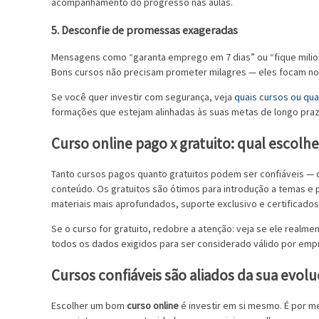
acompanhamento do progresso nas aulas.
5. Desconfie de promessas exageradas
Mensagens como “garanta emprego em 7 dias” ou “fique milio
Bons cursos não precisam prometer milagres — eles focam no 
Se você quer investir com segurança, veja
quais cursos ou qu
formações que estejam alinhadas às suas metas de longo praz
Curso online pago x gratuito: qual escolhe
Tanto cursos pagos quanto gratuitos podem ser confiáveis — o 
conteúdo. Os gratuitos são ótimos para introdução a temas e
materiais mais aprofundados, suporte exclusivo e certificado
Se o curso for gratuito, redobre a atenção: veja se ele realm
todos os dados exigidos para ser considerado válido por empr
Cursos confiáveis são aliados da sua evol
Escolher um bom
curso online
é investir em si mesmo. É por m