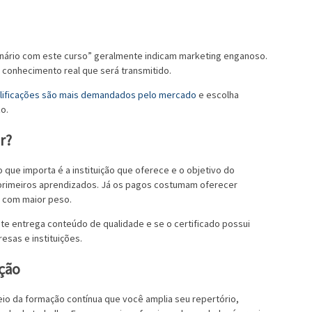
nário com este curso” geralmente indicam marketing enganoso.
conhecimento real que será transmitido.
alificações são mais demandados pelo mercado
e escolha
o.
r?
que importa é a instituição que oferece e o objetivo do
 primeiros aprendizados. Já os pagos costumam oferecer
s com maior peso.
ente entrega conteúdo de qualidade e se o certificado possui
esas e instituições.
ução
eio da formação contínua que você amplia seu repertório,