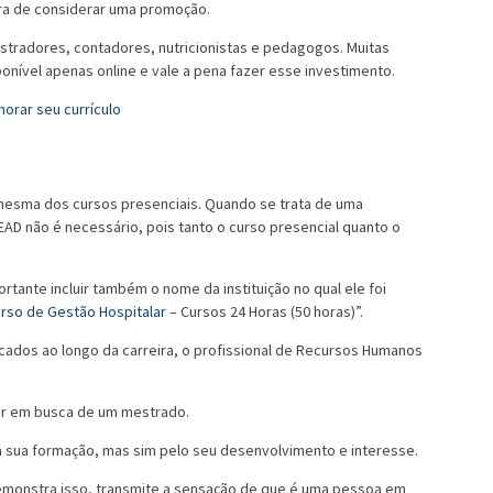
ora de considerar uma promoção.
istradores, contadores, nutricionistas e pedagogos. Muitas
onível apenas online e vale a pena fazer esse investimento.
rar seu currículo
 mesma dos cursos presenciais. Quando se trata de uma
EAD não é necessário, pois tanto o curso presencial quanto o
rtante incluir também o nome da instituição no qual ele foi
rso de Gestão Hospitalar
– Cursos 24 Horas (50 horas)”.
cados ao longo da carreira, o profissional de Recursos Humanos
er em busca de um mestrado.
a sua formação, mas sim pelo seu desenvolvimento e interesse.
demonstra isso, transmite a sensação de que é uma pessoa em