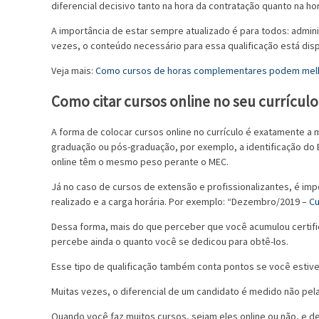
diferencial decisivo tanto na hora da contratação quanto na h
A importância de estar sempre atualizado é para todos: admin
vezes, o conteúdo necessário para essa qualificação está disp
Veja mais:
Como cursos de horas complementares podem melho
Como citar cursos online no seu currículo
A forma de colocar cursos online no currículo é exatamente a
graduação ou pós-graduação, por exemplo, a identificação do 
online têm o mesmo peso perante o MEC.
Já no caso de cursos de extensão e profissionalizantes, é impo
realizado e a carga horária. Por exemplo: “Dezembro/2019 –
Cu
Dessa forma, mais do que perceber que você acumulou certifi
percebe ainda o quanto você se dedicou para obtê-los.
Esse tipo de qualificação também conta pontos se você estiv
Muitas vezes, o diferencial de um candidato é medido não pel
Quando você faz muitos cursos, sejam eles online ou não, e 