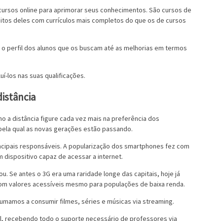
 cursos online para aprimorar seus conhecimentos. São cursos de
uitos deles com currículos mais completos do que os de cursos
 o perfil dos alunos que os buscam até as melhorias em termos
uí-los nas suas qualificações.
distância
 a distância figure cada vez mais na preferência dos
 pela qual as novas gerações estão passando.
ncipais responsáveis. A popularização dos smartphones fez com
m dispositivo capaz de acessar a internet.
. Se antes o 3G era uma raridade longe das capitais, hoje já
om valores acessíveis mesmo para populações de baixa renda.
tumamos a consumir filmes, séries e músicas via streaming.
, recebendo todo o suporte necessário de professores via