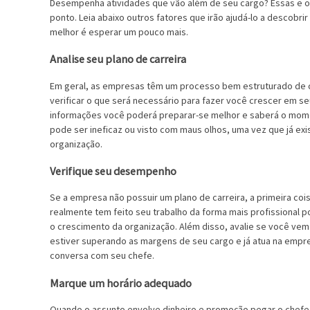
Desempenha atividades que vão além de seu cargo? Essas e ou
ponto. Leia abaixo outros fatores que irão ajudá-lo a descobri
melhor é esperar um pouco mais.
Analise seu plano de carreira
Em geral, as empresas têm um processo bem estruturado de ca
verificar o que será necessário para fazer você crescer em 
informações você poderá preparar-se melhor e saberá o mome
pode ser ineficaz ou visto com maus olhos, uma vez que já ex
organização.
Verifique seu desempenho
Se a empresa não possuir um plano de carreira, a primeira coisa
realmente tem feito seu trabalho da forma mais profissional p
o crescimento da organização. Além disso, avalie se você vem
estiver superando as margens de seu cargo e já atua na empr
conversa com seu chefe.
Marque um horário adequado
Quando o assunto envolve dinheiro e promoção pegar o chefe 