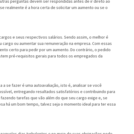
tras perguntas devem ser respondidas antes de ir direto ao
r se realmente é a hora certa de solicitar um aumento ou se o
rgos e seus respectivos salários. Sendo assim, o melhor é
seu cargo ou aumentar sua remuneração na empresa. Com essas
nto certo para pedir por um aumento. Do contrário, o pedido
istem pré-requisitos gerais para todos os empregados da
 a se fazer é uma autoavaliação, isto é, analisar se você
ossível, entregando resultados satisfatórios e contribuindo para
 fazendo tarefas que vão além do que seu cargo exige e, se
esa há um bom tempo, talvez seja o momento ideal para ter essa
naqueles dias turbulentos e no meio de suas obrigações pode