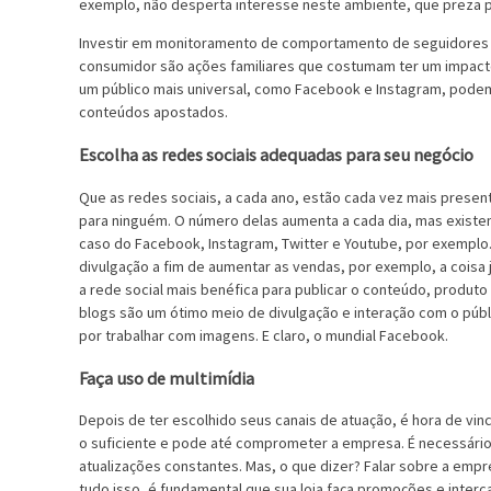
exemplo, não desperta interesse neste ambiente, que preza p
Investir em monitoramento de comportamento de seguidores o
consumidor são ações familiares que costumam ter um impacto 
um público mais universal, como Facebook e Instagram, pode
conteúdos apostados.
Escolha as redes sociais adequadas para seu negócio
Que as redes sociais, a cada ano, estão cada vez mais presen
para ninguém. O número delas aumenta a cada dia, mas exist
caso do Facebook, Instagram, Twitter e Youtube, por exemplo
divulgação a fim de aumentar as vendas, por exemplo, a coisa 
a rede social mais benéfica para publicar o conteúdo, produto
blogs são um ótimo meio de divulgação e interação com o públ
por trabalhar com imagens. E claro, o mundial Facebook.
Faça uso de multimídia
Depois de ter escolhido seus canais de atuação, é hora de vin
o suficiente e pode até comprometer a empresa. É necessári
atualizações constantes. Mas, o que dizer? Falar sobre a empr
tudo isso, é fundamental que sua loja faça promoções e interc