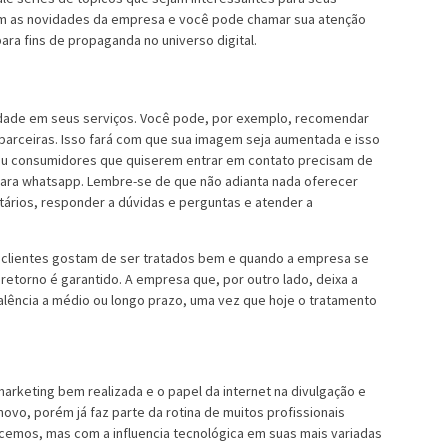
om as novidades da empresa e você pode chamar sua atenção
ara fins de propaganda no universo digital.
lidade em seus serviços. Você pode, por exemplo, recomendar
 parceiras. Isso fará com que sua imagem seja aumentada e isso
s ou consumidores que quiserem entrar em contato precisam de
 para whatsapp. Lembre-se de que não adianta nada oferecer
ários, responder a dúvidas e perguntas e atender a
 clientes gostam de ser tratados bem e quando a empresa se
etorno é garantido. A empresa que, por outro lado, deixa a
falência a médio ou longo prazo, uma vez que hoje o tratamento
rketing bem realizada e o papel da internet na divulgação e
novo, porém já faz parte da rotina de muitos profissionais
ecemos, mas com a influencia tecnológica em suas mais variadas