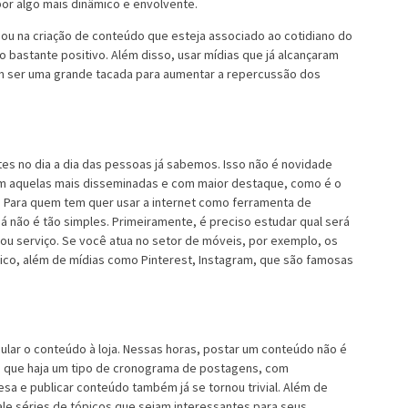
or algo mais dinâmico e envolvente.
u na criação de conteúdo que esteja associado ao cotidiano do
bastante positivo. Além disso, usar mídias que já alcançaram
m ser uma grande tacada para aumentar a repercussão dos
tes no dia a dia das pessoas já sabemos. Isso não é novidade
em aquelas mais disseminadas e com maior destaque, como é o
. Para quem tem quer usar a internet como ferramenta de
já não é tão simples. Primeiramente, é preciso estudar qual será
 ou serviço. Se você atua no setor de móveis, por exemplo, os
ico, além de mídias como Pinterest, Instagram, que são famosas
cular o conteúdo à loja. Nessas horas, postar um conteúdo não é
o que haja um tipo de cronograma de postagens, com
esa e publicar conteúdo também já se tornou trivial. Além de
ale séries de tópicos que sejam interessantes para seus