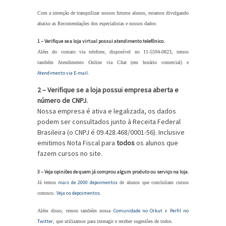
Com a intenção de tranquilizar nossos futuros alunos, estamos divulgando
abaixo as Recomendações dos especialistas e nossos dados:
1 – Verifique se a loja virtual possui atendimento telefônico.
Além do contato via telefone, disponível no 11-5594-0823, temos
também Atendimento Online via Chat (em horário comercial) e
Atendimento via E-mail
.
2 – Verifique se a loja possui empresa aberta e
número de CNPJ.
Nossa empresa é ativa e legalizada, os dados
podem ser consultados junto à Receita Federal
Brasileira (o CNPJ é 09.428.468/0001-56). Inclusive
emitimos Nota Fiscal para
todos
os alunos que
fazem cursos no site.
3 – Veja opiniões de quem já comprou algum produto ou serviço na loja.
mais de 2000 depoimentos
Já temos
de alunos que concluíram cursos
Veja os depoimentos.
conosco.
Comunidade no Orkut
Perfil no
Além disso, temos também nossa
e
Twitter
, que utilizamos para interagir e receber sugestões de todos.