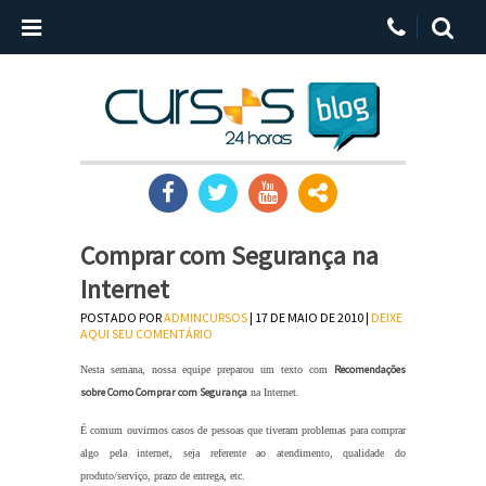
Comprar com Segurança na
Internet
POSTADO POR
ADMINCURSOS
| 17 DE MAIO DE 2010 |
DEIXE
AQUI SEU COMENTÁRIO
Recomendações
Nesta semana, nossa equipe preparou um texto com
sobre Como Comprar com Segurança
na Internet.
É comum ouvirmos casos de pessoas que tiveram problemas para comprar
algo pela internet, seja referente ao atendimento, qualidade do
produto/serviço, prazo de entrega, etc.