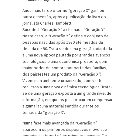
Anos mais tarde o termo “geração X” ganhou
outra dimensão, após a publicação do livro do
jornalista Charles Hamblett.
Sucede à “Geração X” a chamada “Geração Y”.
Neste caso, a “Geração Y” define o conjunto de
pessoas nascidas após 1980 até meados da
década de 90. Trata-se de uma geração adaptada
a uma nova época pautada por grandes avanços
tecnológicos e uma econômica próspera, com
maior poder de compra por parte das famílias,
dos pais(estes um produto da “Geração X”).
Vivem num ambiente urbanizado, com vasto
recursos a uma nova dinâmica tecnológica. Trata-
se de uma geração exposta a um grande nível de
informação, em que os pais procuram compensar
alguma lacuna material sentida durante os
tempos da “geração X”.
Numa fase mais avançada da “Geração Y”
aparecem os primeiros dispositivos móveis, e
também a internet dá os primeiros passos. É a