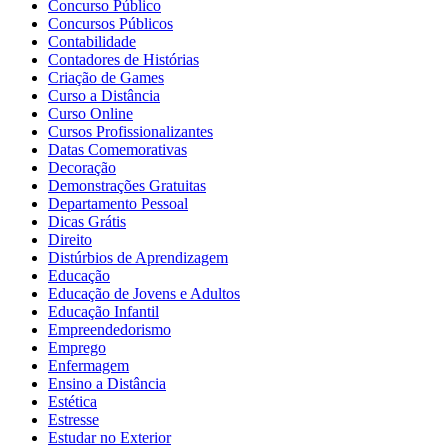
Concurso Público
Concursos Públicos
Contabilidade
Contadores de Histórias
Criação de Games
Curso a Distância
Curso Online
Cursos Profissionalizantes
Datas Comemorativas
Decoração
Demonstrações Gratuitas
Departamento Pessoal
Dicas Grátis
Direito
Distúrbios de Aprendizagem
Educação
Educação de Jovens e Adultos
Educação Infantil
Empreendedorismo
Emprego
Enfermagem
Ensino a Distância
Estética
Estresse
Estudar no Exterior