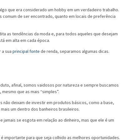
algo que era considerado um hobby em um verdadeiro trabalho.
is comum de ser encontrado, quanto em locais de preferência
ta as tendências da moda e, para todos aqueles que desejam
stá em alta em cada época.
r a sua
principal fonte
de renda, separamos algumas dicas.
oduto, afinal, somos vaidosos por natureza e sempre buscamos
 mesmo que as mais “simples”.
as não deixam de investir em produtos básicos, como a base,
 mais um dentro dos banheiros brasileiros.
ue jamais se esgota em relação ao dinheiro, mas que ele é um
 é importante para que seja colhido as melhores oportunidades.