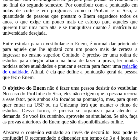
no final do segundo semestre. Por contribuir com a pontuação em
notas de corte e em programas como o ProUni e o Sisu, a
quantidade de pessoas que prestam o Enem engradece todos os
anos, o que exige um pouco mais de esforço para aqueles que
querem tirar uma nota alta e se tranquilizar quanto à matrícula na
universidade desejada.
Entre estudar para o vestibular e o Enem, é normal dar prioridade
para aquele que lhe ajudará com um pouco mais de certeza a
ingressar no ensino superior. Contudo, é preciso ter uma rotina de
estudos para chegar afiado na hora de fazer a prova, ler muitas
notícias sobre atualidades e praticar a escrita para fazer uma
redação
de qualidade
. Afinal, é ela que define a pontuação geral da pessoa
que fez o Enem.
O
objetivo do Enem
não é fazer uma pessoa desistir do vestibular.
No caso do ProUni e do Sisu, eles não exigem que a pessoa recorra
a esse fator, pois ambos são focados na pontuação, mas, para quem
quer entrar na USP ou na Unicamp terá que manter o ritmo de
estudos. Dessa forma, é preciso se organizar para atender a
demanda. Se você faz cursinho, aproveite os simulados. Se não, faça
as provas anteriores do Enem que são disponibilizadas online.
Absorva o conteúdo estudado ao invés de decorá-lo. Isso pode te
confundir! O recomendado é dispender um tempo de 3 a 4 horas de