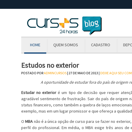
HOME
QUEM SOMOS
CADASTRO
DEP
Estudos no exterior
POSTADO POR
ADMINCURSOS
| 27 DE MAIO DE 2013 |
DEIXE AQUI SEU CO
A oportunidade de estudar fora do país de origem re
Estudar no exterior
é um tipo de decisão que requer atençã
agradável sentimento de frustração. Sair do país de origem 
status financeiro, como também a quebra de laços emocionai
exemplo, mas em um lugar promissor e que ofereça a qualidad
O
MBA
não é a única opção de curso para se fazer no exterior
perfil do profissional. Em média, o MBA exige três anos d