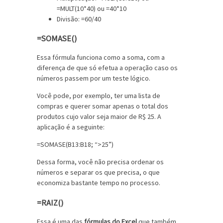
=MULT(10*40) ou =40*10
Divisão: =60/40
=SOMASE()
Essa fórmula funciona como a soma, com a
diferença de que só efetua a operação caso os
números passem por um teste lógico.
Você pode, por exemplo, ter uma lista de
compras e querer somar apenas o total dos
produtos cujo valor seja maior de R$ 25. A
aplicação é a seguinte:
=SOMASE(B13:B18; “>25”)
Dessa forma, você não precisa ordenar os
números e separar os que precisa, o que
economiza bastante tempo no processo.
=RAIZ()
Essa é uma das
fórmulas do Excel
que também