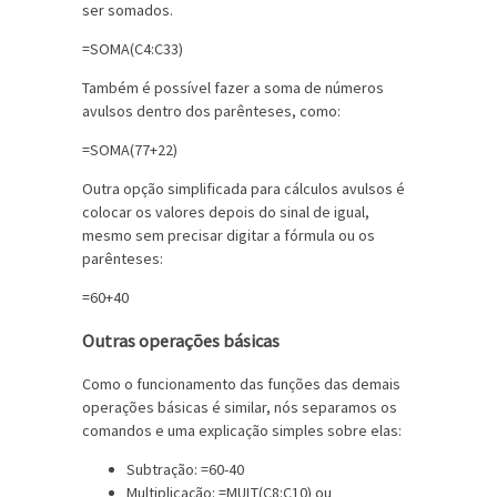
ser somados.
=SOMA(C4:C33)
Também é possível fazer a soma de números
avulsos dentro dos parênteses, como:
=SOMA(77+22)
Outra opção simplificada para cálculos avulsos é
colocar os valores depois do sinal de igual,
mesmo sem precisar digitar a fórmula ou os
parênteses:
=60+40
Outras operações básicas
Como o funcionamento das funções das demais
operações básicas é similar, nós separamos os
comandos e uma explicação simples sobre elas:
Subtração: =60-40
Multiplicação: =MULT(C8:C10) ou