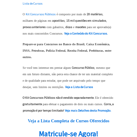
Lista de Cursos
Kit Concursos Públicos
20 matérias
O
é composto por mais de
,
apostilas
15 mil questões em simulados
milhares de páginas em
,
,
provas anteriores
dicas
macetes
com gabaritos,
e
para ser aprovado(a)
Veja o Conteúdo do Kit Concursos.
nos mais concorridos Concursos.
Prepare-se para Concursos no Banco do Brasil, Caixa Econômica,
INSS, Petrobras, Polícia Federal, Receita Federal, Prefeituras, entre
outros.
Concurso Público
Se você tem interesse em prestar algum
, mesmo que
em um futuro distante, não perca esta chance de ter um material completo
e de qualidade para estudar, que pode ser arquivado pelo tempo que
Veja a Lista de Cursos
desejar, sem limites ou restrições.
O Kit Concursos Públicos não é vendido separadamente.
Ele é oferecido
gratuitamente
Corra, a
para efetuar o pagamento de dois ou mais cursos.
promoção é por tempo limitado!
Veja mais Detalhes desta Promoção.
Veja a Lista Completa de Cursos Oferecidos
Matricule-se Agora!