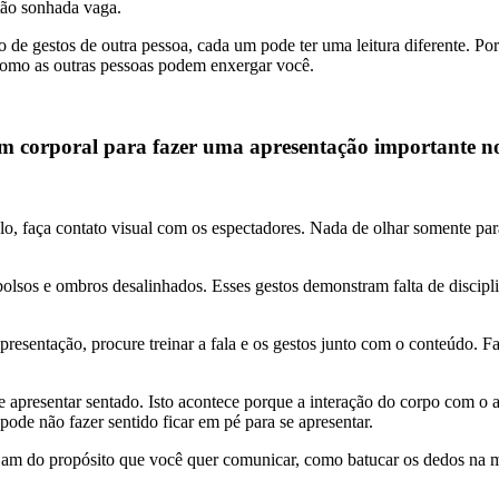
tão sonhada vaga.
ção de gestos de outra pessoa, cada um pode ter uma leitura diferente. 
como as outras pessoas podem enxergar você.
em corporal para fazer uma apresentação importante n
o, faça contato visual com os espectadores. Nada de olhar somente par
lsos e ombros desalinhados. Esses gestos demonstram falta de disciplin
esentação, procure treinar a fala e os gestos junto com o conteúdo. Fa
e apresentar sentado. Isto acontece porque a interação do corpo com o
de não fazer sentido ficar em pé para se apresentar.
jam do propósito que você quer comunicar, como batucar os dedos na me