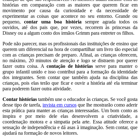
histórias em comparação com as maiores que querem ficar em
movimento por causa da curiosidade e da necessidade de
experimentar as coisas que acontece no seu entorno. Grande ou
pequeno,
contar uma boa história
sempre agrada todos os
ouvidos, até dos pais que, por vezes, recorrem às princesas da
Disney ou a algum conto dos irmãos Grimm para entreter os filhos.
Pode não parecer, mas os profissionais das instituições de ensino que
querem um diferencial na hora de compartilhar um livro tão especial
com as crianças precisam de preparo. Afinal, as crianças oferecem,
no máximo, 20 minutos de atenção e logo se distraem por querer
fazer outra coisa. A
contação de histórias
serve para manter o
grupo infantil unido e isso contribui para a formação da identidade
dos integrantes. Sem contar que também ajuda na disciplina das
crianças, pois elas terão que ficar e ouvir a história até ela terminar
para poderem fazer outra atividade.
Contar histórias
também une o educador às crianças. Se você gosta
desse tipo de tarefa,
invista em cursos
que lhe mostrarão como aderir
esta prática para manter as crianças interessadas. Um bom conto as
inspira e por meio dele elas desenvolvem a criatividade, a
coordenação motora e a simpatia pela arte. Essa atitude oferece a
sensação de independência e dá asas à imaginação. Sem contar, que
ajudará na formação de novos leitores.