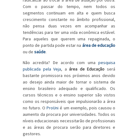
radicalizar ao trocar a área de atuação por outra.
Com o passar do tempo, nem todos os
segmentos continuam em alta e quem busca
crescimento constante no âmbito profissional,
não pensa duas vezes em acompanhar as
tendências para ter uma vida econômica estável.
Para aqueles que querem uma repaginada, o
ponto de partida pode estar na
área de educação
ou de
saúde
.
Não acredita? De acordo com uma
pesquisa
publicada pela Veja
, a
área de Educação
será
bastante promissora nos próximos anos devido
ao desejo ainda maior de tornar o sistema de
ensino brasileiro adequado e qualificado. Os
cursos técnicos e o ensino superior são vistos
como os responsáveis que impulsionarão a área
no futuro. O
ProUni
é um exemplo, pois causou o
aumento da procura por universidades. Todos os
níveis educacionais necessitarão de profissionais
e as áreas de procura serão para diretores e
gestores.