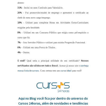
alunos:
31%
– Inclui no meu Currículo para Valorizá-lo.
26%
– Fui promovido/mudei de emprego e apresentei o certificado ao
chefe do meu novo cargo/emprego.
18%
– Utilizei para completar Horas em Atividades Extra-Curriculares
exigidas pela faculdade.
8%
– Utilizei em um Concurso Público que exigia como pré-requisito o
curso que fiz.
7%
– Sou Servidor Público e utilizei para minha Progressão Funcional.
6%
– Utilizei em uma Prova de Títulos.
4%
– Outros.
E você?
Nossos
Qual seria a principal utilidade do seu certificado?
certificados são válidos em todo o Brasil
conheça
. Acesse já nosso site e
nossa lista de cursos
curso ideal
. Com certeza tem um
para você!
Aqui no Blog você fica por dentro do universo do
Cursos 24horas, além de novidades e tendências