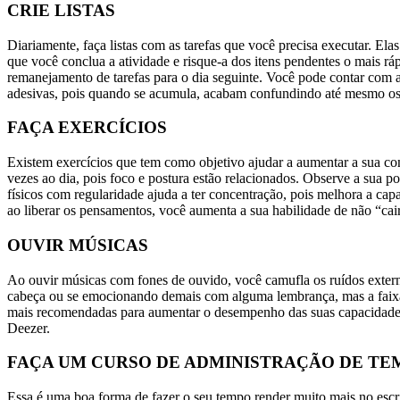
CRIE LISTAS
Diariamente, faça listas com as tarefas que você precisa executar. Ela
que você conclua a atividade e risque-a dos itens pendentes o mais rá
remanejamento de tarefas para o dia seguinte. Você pode contar com a
adesivas, pois quando se acumula, acabam confundindo até mesmo os
FAÇA EXERCÍCIOS
Existem exercícios que tem como objetivo ajudar a aumentar a sua con
vezes ao dia, pois foco e postura estão relacionados. Observe a sua po
físicos com regularidade ajuda a ter concentração, pois melhora a ca
ao liberar os pensamentos, você aumenta a sua habilidade de não “cai
OUVIR MÚSICAS
Ao ouvir músicas com fones de ouvido, você camufla os ruídos externo
cabeça ou se emocionando demais com alguma lembrança, mas a faixa 
mais recomendadas para aumentar o desempenho das suas capacidades co
Deezer.
FAÇA UM CURSO DE ADMINISTRAÇÃO DE TE
Essa é uma boa forma de fazer o seu tempo render muito mais no escri