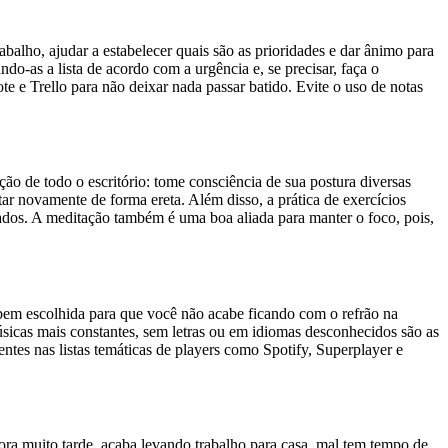
abalho, ajudar a estabelecer quais são as prioridades e dar ânimo para
o-as a lista de acordo com a urgência e, se precisar, faça o
 e Trello para não deixar nada passar batido. Evite o uso de notas
ão de todo o escritório: tome consciência de sua postura diversas
tar novamente de forma ereta. Além disso, a prática de exercícios
tados. A meditação também é uma boa aliada para manter o foco, pois,
 bem escolhida para que você não acabe ficando com o refrão na
icas mais constantes, sem letras ou em idiomas desconhecidos são as
tes nas listas temáticas de players como Spotify, Superplayer e
ora muito tarde, acaba levando trabalho para casa, mal tem tempo de