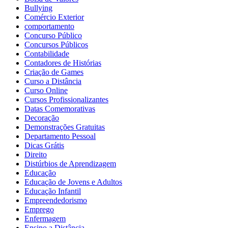
Bullying
Comércio Exterior
comportamento
Concurso Público
Concursos Públicos
Contabilidade
Contadores de Histórias
Criação de Games
Curso a Distância
Curso Online
Cursos Profissionalizantes
Datas Comemorativas
Decoração
Demonstrações Gratuitas
Departamento Pessoal
Dicas Grátis
Direito
Distúrbios de Aprendizagem
Educação
Educação de Jovens e Adultos
Educação Infantil
Empreendedorismo
Emprego
Enfermagem
Ensino a Distância