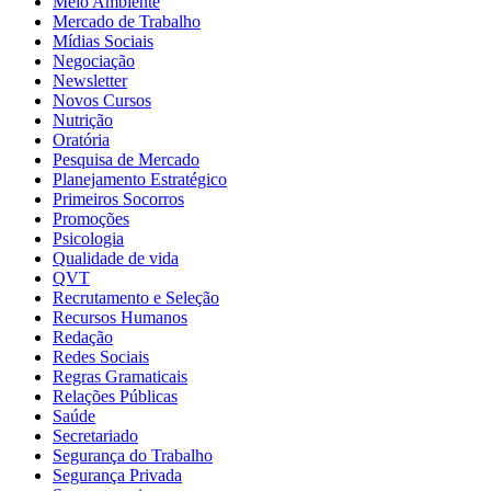
Meio Ambiente
Mercado de Trabalho
Mídias Sociais
Negociação
Newsletter
Novos Cursos
Nutrição
Oratória
Pesquisa de Mercado
Planejamento Estratégico
Primeiros Socorros
Promoções
Psicologia
Qualidade de vida
QVT
Recrutamento e Seleção
Recursos Humanos
Redação
Redes Sociais
Regras Gramaticais
Relações Públicas
Saúde
Secretariado
Segurança do Trabalho
Segurança Privada