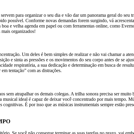
s servem para organizar o seu dia e vão dar um panorama geral do seu tr
pido possível. Conforme novas demandas forem surgindo, vá acrescentand
 boa e velha agenda em papel ou com ferramentas online, como Evernote
 mais organizados!
centração. Um deles é bem simples de realizar e não vai chamar a atenç
sição e sinta as pressões e os movimentos do seu corpo antes de se ajus
pacidade respiratória, a sua dedicação e determinação em busca de resul
r em tentação” com as distrações.
s sem atrapalhar os demais colegas. A trilha sonora precisa ser muito
musical ideal é capaz de deixar você concentrado por mais tempo. Mús
gnitivas. É por isso que as músicas instrumentais sempre estão presen
MPO
tório. Se você não consegue terminar as suas tarefas no prazo, vai emb