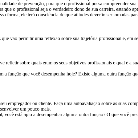
finalidade de prevenção, para que o profissional possa compreender sua 
que o profissional seja o verdadeiro dono de sua carreira, estando ap
sa forma, ele terá consciência de que atitudes deverão ser tomadas para
 que vão permitir uma reflexão sobre sua trajetória profissional e, em
 refletir sobre quais eram os seus objetivos profissionais e qual é a s
o com a função que você desempenha hoje? Existe alguma outra função q
lo seu empregador ou cliente. Faça uma autoavaliação sobre as suas compe
esenvolver um pouco mais.
al, você está apto a desempenhar alguma outra função? O que você prec