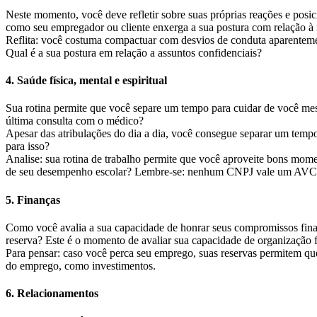
Neste momento, você deve refletir sobre suas próprias reações e posi
como seu empregador ou cliente enxerga a sua postura com relação à i
Reflita: você costuma compactuar com desvios de conduta aparenteme
Qual é a sua postura em relação a assuntos confidenciais?
4. Saúde física, mental e espiritual
Sua rotina permite que você separe um tempo para cuidar de você mes
última consulta com o médico?
Apesar das atribulações do dia a dia, você consegue separar um temp
para isso?
Analise: sua rotina de trabalho permite que você aproveite bons mome
de seu desempenho escolar? Lembre-se: nenhum CNPJ vale um AVC
5. Finanças
Como você avalia a sua capacidade de honrar seus compromissos financ
reserva? Este é o momento de avaliar sua capacidade de organização fi
Para pensar: caso você perca seu emprego, suas reservas permitem q
do emprego, como investimentos.
6. Relacionamentos