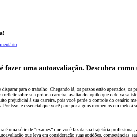
a!
omentário
a é fazer uma autoavaliação. Descubra como
e disparar para o trabalho. Chegando lá, os prazos estão apertados, os 
 refletir sobre sua própria carreira, avaliando aquilo que o deixa satis
uito prejudicial à sua carreira, pois você perde o controle do cenário 
 Por isso, é essencial que você pare por alguns momentos em meio à sua
 é uma série de “exames” que você faz da sua trajetória profissional,
autoavaliação que leva em consideração suas aptidões, competências, sa