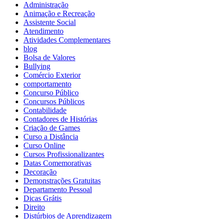
Administração
Animação e Recreação
Assistente Social
Atendimento
Atividades Complementares
blog
Bolsa de Valores
Bullying
Comércio Exterior
comportamento
Concurso Público
Concursos Públicos
Contabilidade
Contadores de Histórias
Criação de Games
Curso a Distância
Curso Online
Cursos Profissionalizantes
Datas Comemorativas
Decoração
Demonstrações Gratuitas
Departamento Pessoal
Dicas Grátis
Direito
Distúrbios de Aprendizagem