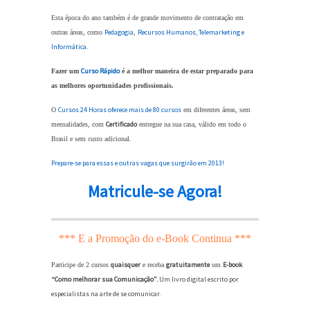
Esta época do ano também é de grande movimento de contratação em
Pedagogia
Recursos Humanos
,
Telemarketing
e
outras áreas, como
,
Informática
.
Curso Rápido
Fazer um
é a melhor maneira de estar preparado para
as melhores oportunidades profissionais.
Cursos 24 Horas oferece mais de 80 cursos
O
em diferentes áreas, sem
Certificado
mensalidades, com
entregue na sua casa, válido em todo o
Brasil e sem custo adicional.
Prepare-se para essas e outras vagas que surgirão em 2013!
Matricule-se Agora!
*** E a Promoção do e-Book Continua ***
quaisquer
gratuitamente
E-book
Participe de 2 cursos
e receba
um
“Como melhorar sua Comunicação”.
Um livro digital escrito por
especialistas na arte de se comunicar.