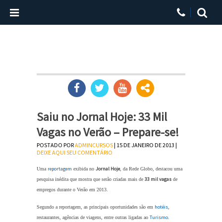
Saiu no Jornal Hoje: 33 Mil
Vagas no Verão – Prepare-se!
POSTADO POR
ADMINCURSOS
| 15 DE JANEIRO DE 2013 |
DEIXE AQUI SEU COMENTÁRIO
reportagem
Jornal Hoje
Uma
exibida no
, da Rede Globo, destacou uma
33 mil vagas
pesquisa inédita que mostra que serão criadas mais de
de
empregos durante o Verão em 2013.
hotéis
Segundo a reportagem, as principais oportunidades são em
,
Turismo
restaurantes, agências de viagens, entre outras ligadas ao
.