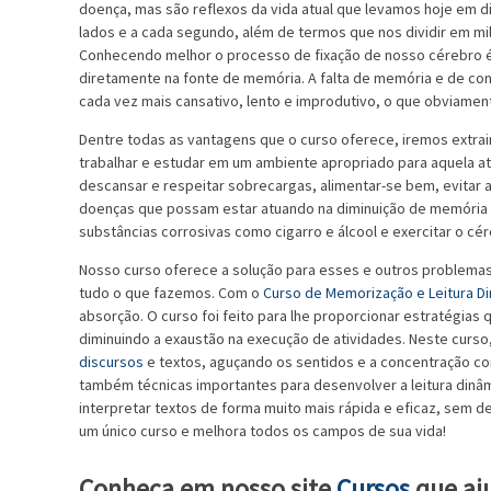
doença, mas são reflexos da vida atual que levamos hoje em
lados e a cada segundo, além de termos que nos dividir em mil
Conhecendo melhor o processo de fixação de nosso cérebro é 
diretamente na fonte de memória. A falta de memória e de con
cada vez mais cansativo, lento e improdutivo, o que obviamen
Dentre todas as vantagens que o curso oferece, iremos extrair 
trabalhar e estudar em um ambiente apropriado para aquela at
descansar e respeitar sobrecargas, alimentar-se bem, evitar a
doenças que possam estar atuando na diminuição de memória
substâncias corrosivas como cigarro e álcool e exercitar o c
Nosso curso oferece a solução para esses e outros problema
tudo o que fazemos. Com o
Curso de Memorização e Leitura D
absorção. O curso foi feito para lhe proporcionar estratégias
diminuindo a exaustão na execução de atividades. Neste curso,
discursos
e textos, aguçando os sentidos e a concentração co
também técnicas importantes para desenvolver a leitura dinâ
interpretar textos de forma muito mais rápida e eficaz, sem 
um único curso e melhora todos os campos de sua vida!
Conheça em nosso site
Cursos
que aju