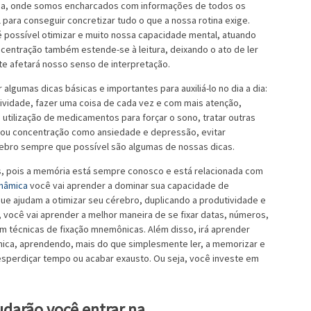
 dia, onde somos encharcados com informações de todos os
 para conseguir concretizar tudo o que a nossa rotina exige.
possível otimizar e muito nossa capacidade mental, atuando
centração também estende-se à leitura, deixando o ato de ler
te afetará nosso senso de interpretação.
algumas dicas básicas e importantes para auxiliá-lo no dia a dia:
ividade, fazer uma coisa de cada vez e com mais atenção,
 utilização de medicamentos para forçar o sono, tratar outras
 ou concentração como ansiedade e depressão, evitar
érebro sempre que possível são algumas de nossas dicas.
s, pois a memória está sempre conosco e está relacionada com
inâmica
você vai aprender a dominar sua capacidade de
 que ajudam a otimizar seu cérebro, duplicando a produtividade e
 você vai aprender a melhor maneira de se fixar datas, números,
m técnicas de fixação mnemônicas. Além disso, irá aprender
mica, aprendendo, mais do que simplesmente ler, a memorizar e
desperdiçar tempo ou acabar exausto. Ou seja, você investe em
darão você entrar na