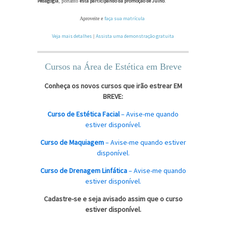
Pedagogia
está participando da promoção de Julho
, portanto
.
faça sua matrícula
Aproveite e
!
Veja mais detalhes
Assista uma demonstração gratuita
|
Cursos na Área de Estética em Breve
Conheça os novos cursos que irão estrear EM
BREVE:
Curso de Estética Facial
–
Avise-me quando
estiver disponível
.
Curso de Maquiagem
–
Avise-me quando estiver
disponível
.
Curso de Drenagem Linfática
–
Avise-me quando
estiver disponível
.
Cadastre-se e seja avisado assim que o curso
estiver disponível.