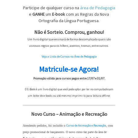
Participe de qualquer curso na
área de Pedagogia
e
GANHE
um
E-book
com as Regras da Nova
Ortografia da Língua Portuguesa.
Não é Sorteio. Comprou, ganhou!
Um livro digital que ensinará de forma descomplicada quais são
asnovas regras para os hífens, acentos, tremas, entre outros.
Veja a Lista de Cursos na Área de Pedagogia
Matricule-se Agora!
Promoção válida para cursos pagos entre 17/07 e 31/07.
O E-Book é um livro digital que você pode optar por ler no computador,em
um leitor de e-books ou até mesmo imprimi-lo para leitura offline.
Novo Curso – Animação e Recreação
Curso de Animação e Recreação
Atendendo pedidos, foi incluído o
, com
preço promocional de lançamento. O novo curso faz parte da área de