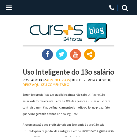
Uso Inteligente do 13o salário
POSTADO POR
ADMINCURSOS
| 8 DE DEZEMBRO DE 2010 |
DEIXE AQUI SEU COMENTÁRIO
Segundo especialistas, o brasileiro ainda não sabe utilizar o 13o
salário de forma correta. Cerca de
76%
das pessoas utiliza o 13o para
contrair algum tipo de
financiamento
de médio ou longo prazo, fato
que acaba
gerando dívidas
no ano seguinte.
A recomendação dos profissionais em Economia é que o 13o seja
utilizado para pagar dívidas antigas, além de
investir em algum curso