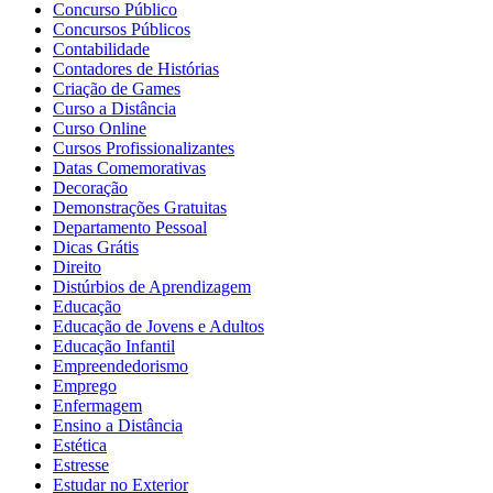
Concurso Público
Concursos Públicos
Contabilidade
Contadores de Histórias
Criação de Games
Curso a Distância
Curso Online
Cursos Profissionalizantes
Datas Comemorativas
Decoração
Demonstrações Gratuitas
Departamento Pessoal
Dicas Grátis
Direito
Distúrbios de Aprendizagem
Educação
Educação de Jovens e Adultos
Educação Infantil
Empreendedorismo
Emprego
Enfermagem
Ensino a Distância
Estética
Estresse
Estudar no Exterior