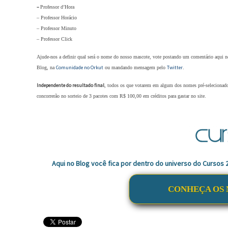
–
Professor d’Hora
– Professor Horácio
– Professor Minuto
– Professor Click
Ajude-nos a definir qual será o nome do nosso mascote, vote postando um comentário aqui n
Comunidade no Orkut
Twitter
Blog, na
ou mandando mensagem pelo
.
Independente do resultado final
, todos os que votarem em algum dos nomes pré-selecionad
concorrerão no sorteio de 3 pacotes com R$ 100,00 em créditos para gastar no site.
Aqui no Blog você fica por dentro do universo do Cursos
CONHEÇA OS 