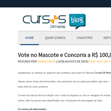
HOME
QUEM SOMOS
CADASTRO
DEP
Vote no Mascote e Concorra a R$ 100,
POSTADO POR
ADMINCURSOS
| 10 DE AGOSTO DE 2010 |
DEIXE AQUI SEU
Cursos 24 Hora
Agradecemos as centenas de sugestões que recebemos para nome do Mascote
Alguns nomes foram pré-selecionados, mas precisamos da sua ajuda para definir qual será o
nome final do nosso professor.
O nome do mascote deve ter relação com o nome da empresa ou com as vantagens de estudar
online, além de possuir uma identificação com a fisionomia do personagem (ao lado).
Os nomes pré-selecionados: