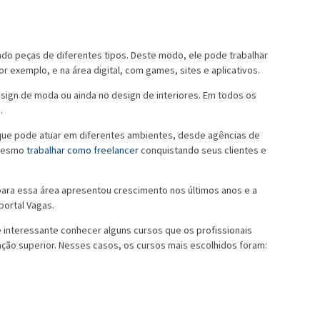
ndo peças de diferentes tipos. Deste modo, ele pode trabalhar
or exemplo, e na área digital, com games, sites e aplicativos.
esign de moda ou ainda no design de interiores. Em todos os
s.
á que pode atuar em diferentes ambientes, desde agências de
 mesmo
trabalhar como freelancer
conquistando seus clientes e
para essa área apresentou crescimento nos últimos anos e a
portal Vagas.
é interessante conhecer alguns cursos que os profissionais
ção superior. Nesses casos, os cursos mais escolhidos foram: