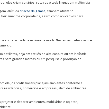
, eles criam cenários, roteiros e toda linguagem multimídia.
agem. Além da
criação de games
, também atuam no
treinamentos corporativos, assim como aplicativos para
ar com criatividade na área de moda. Neste caso, eles criam e
comércio.
estilistas, seja em ateliês de alta costura ou em indústria
pras para grandes marcas ou em pesquisa e produção de
Com ele, os profissionais planejam ambientes conforme a
 para residências, comércios e empresas, além de ambientes
sa projetar e decorar ambientes, mobiliários e objetos,
mbiente.