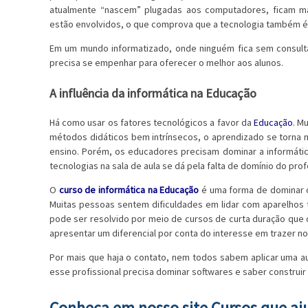
atualmente “nascem” plugadas aos computadores, ficam mai
estão envolvidos, o que comprova que a tecnologia também é 
Em um mundo informatizado, onde ninguém fica sem consulta
precisa se empenhar para oferecer o melhor aos alunos.
A influência da informática na Educação
Há como usar os fatores tecnológicos a favor da
Educação
. M
métodos didáticos bem intrínsecos, o aprendizado se torna mai
ensino. Porém, os educadores precisam dominar a informáti
tecnologias na sala de aula se dá pela falta de domínio do pro
O
curso de informática na Educação
é uma forma de dominar o
Muitas pessoas sentem dificuldades em lidar com aparelhos t
pode ser resolvido por meio de cursos de curta duração que
apresentar um diferencial por conta do interesse em trazer no
Por mais que haja o contato, nem todos sabem aplicar uma au
esse profissional precisa dominar softwares e saber construir
Conheça em nosso site Cursos que aj