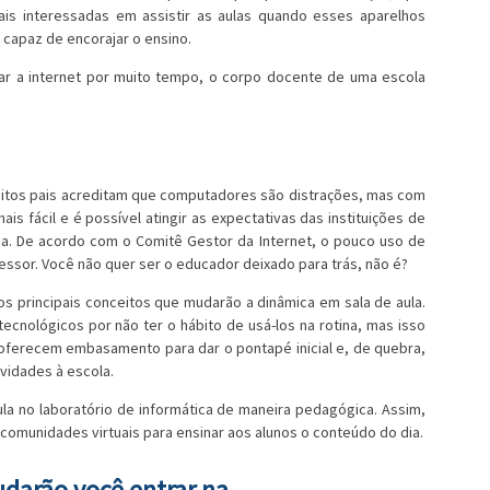
s interessadas em assistir as aulas quando esses aparelhos
capaz de encorajar o ensino.
r a internet por muito tempo, o corpo docente de uma escola
uitos pais acreditam que computadores são distrações, mas com
s fácil e é possível atingir as expectativas das instituições de
ca. De acordo com o Comitê Gestor da Internet, o pouco uso de
fessor. Você não quer ser o educador deixado para trás, não é?
s principais conceitos que mudarão a dinâmica em sala de aula.
ecnológicos por não ter o hábito de usá-los na rotina, mas isso
 oferecem embasamento para dar o pontapé inicial e, de quebra,
vidades à escola.
la no laboratório de informática de maneira pedagógica. Assim,
 comunidades virtuais para ensinar aos alunos o conteúdo do dia.
udarão você entrar na