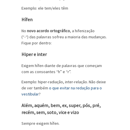
Exemplo: ele tem/eles têm
Hífen
No
novo acordo ortográfico
, a hifenização
(“-“) das palavras sofreu a maioria das mudanças.
Fique por dentro:
Hiper e inter
Exigem hífen diante de palavras que começam
com as consoantes “h” e “r”.
Exemplo: hiper-radiação, inter-relação. Não deixe
de ver também
o que evitar na redação para o
vestibular
?
Além, aquém, bem, ex, super, pós, pré,
recém, sem, soto, vice e vizo
Sempre exigem hífen.