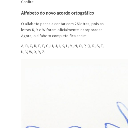
Confira:
Alfabeto do novo acordo ortográfico
O alfabeto passa a contar com 26 letras, pois as
letras K, Y e W foram oficialmente incorporadas.
Agora, o alfabeto completo fica assim:
A, B, C, D, E, F, G, H, J, I, K, L, M, N, O, P, Q, R, S, T,
U, V, W, X, Y, Z.