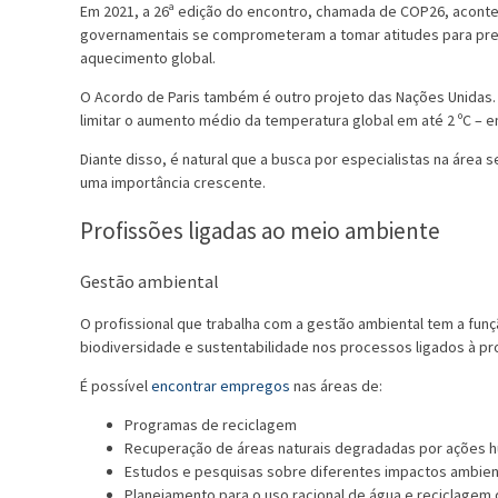
Em 2021, a 26ª edição do encontro, chamada de COP26, acont
governamentais se comprometeram a tomar atitudes para pre
aquecimento global.
O Acordo de Paris também é outro projeto das Nações Unidas.
limitar o aumento médio da temperatura global em até 2 ºC – e
Diante disso, é natural que a busca por especialistas na área
uma importância crescente.
Profissões ligadas ao meio ambiente
Gestão ambiental
O profissional que trabalha com a gestão ambiental tem a fun
biodiversidade e sustentabilidade nos processos ligados à p
É possível
encontrar empregos
nas áreas de:
Programas de reciclagem
Recuperação de áreas naturais degradadas por ações hu
Estudos e pesquisas sobre diferentes impactos ambien
Planejamento para o uso racional de água e reciclagem