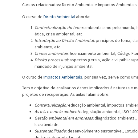
Cursos relacionados: Direito Ambiental e Impactos Ambientais
O curso de
Direito Ambiental
aborda:
Contextualização do tema:
ambientalismo pelo mundo, h
ética, crise ambiental, etc.
Introdução ao Direito Ambiental:
princípios do tema, cl
ambiente, etc.
Crimes ambientais:
licenciamento ambiental, Código Flor
Direito processual:
aspectos gerais, ação civil pública/
mandado de injunção ambiental.
O curso de
Impactos Ambientais
, por sua vez, serve como um
Tem o objetivo de analisar os danos implicados à natureza e 
projetos de recuperação. As aulas falam sobre:
Contextualização:
educação ambiental, impactos ambient
As leis e o meio ambiente:
legislação ambiental, ISO 140
Gestão ambiental em empresas:
diagnóstico ambiental, 
lucratividade.
Sustentabilidade:
desenvolvimento sustentável, Estudo 
de áreas degradadas, etc.