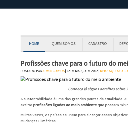
HOME
QUEM SOMOS
CADASTRO
DEP
Profissões chave para o futuro do m
POSTADO POR
ADMINCURSOS
| 22 DE MARÇO DE 2022 |
DEIXE AQUI SEU C
Conheça já alguns detalhes sobre 3
A sustentabilidade é uma das grandes pautas da atualidade. 
exaltar
profissões ligadas ao meio ambiente
que possam minim
Muitas vezes, os países se unem para alcançar esses objetiv
Mudanças Climáticas.