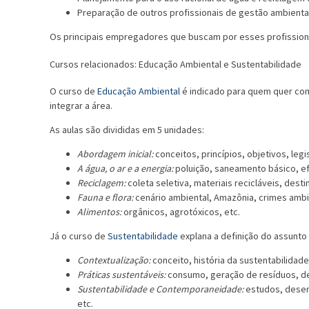
Preparação de outros profissionais de gestão ambienta
Os principais empregadores que buscam por esses profissionai
Cursos relacionados: Educação Ambiental e Sustentabilidade
O curso de
Educação Ambiental
é indicado para quem quer co
integrar a área.
As aulas são divididas em 5 unidades:
Abordagem inicial:
conceitos, princípios, objetivos, legis
A água, o ar e a energia:
poluição, saneamento básico, ef
Reciclagem:
coleta seletiva, materiais recicláveis, destin
Fauna e flora:
cenário ambiental, Amazônia, crimes ambie
Alimentos:
orgânicos, agrotóxicos, etc.
Já o curso de
Sustentabilidade
explana a definição do assunto
Contextualização:
conceito, história da sustentabilidad
Práticas sustentáveis:
consumo, geração de resíduos, des
Sustentabilidade e Contemporaneidade:
estudos, desen
etc.