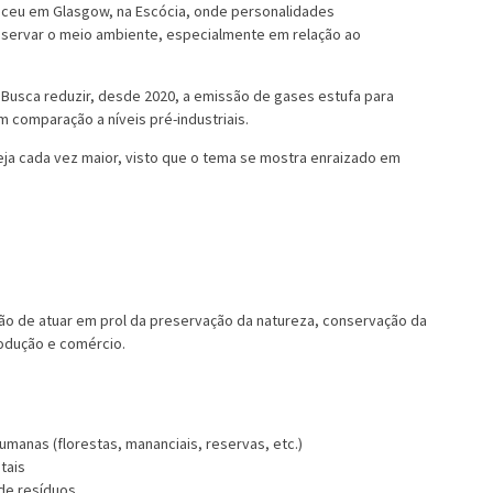
eceu em Glasgow, na Escócia, onde personalidades
servar o meio ambiente, especialmente em relação ao
 Busca reduzir, desde 2020, a emissão de gases estufa para
m comparação a níveis pré-industriais.
 seja cada vez maior, visto que o tema se mostra enraizado em
ção de atuar em prol da preservação da natureza, conservação da
rodução e comércio.
manas (florestas, mananciais, reservas, etc.)
tais
 de resíduos