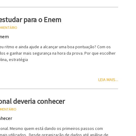
 estudar para o Enem
COMENTÁRIO
eu ritmo e ainda ajude a alcançar uma boa pontuação? Com os
údos e ganhar mais segurança na hora da prova. Por que escolher
lina, estratégia
LEIA MAIS...
onal deveria conhecer
OMENTÁRIO
issional. Mesmo quem está dando os primeiros passos com
mais utilizados. Desde organização de dados até análise de