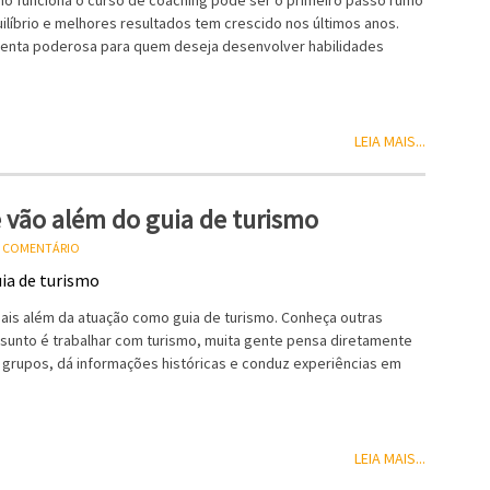
mo funciona o curso de coaching pode ser o primeiro passo rumo
ilíbrio e melhores resultados tem crescido nos últimos anos.
menta poderosa para quem deseja desenvolver habilidades
LEIA MAIS...
e vão além do guia de turismo
U COMENTÁRIO
ais além da atuação como guia de turismo. Conheça outras
nto é trabalhar com turismo, muita gente pensa diretamente
grupos, dá informações históricas e conduz experiências em
LEIA MAIS...