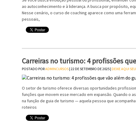
Se você busca evolução pessoal ou profissional, entender co
ao autoconhecimento e à liderança. A busca por propósito, equ
Nesse cenário, o curso de coaching aparece como uma ferra
pessoais,
Carreiras no turismo: 4 profissões qu
POSTADO POR
ADMINCURSOS
| 22 DE SETEMBRO DE 2025 |
DEIXE AQUI SE
O setor de turismo oferece diversas oportunidades profission
funções que movem esse mercado em expansão. Quando o assu
na função de guia de turismo — aquela pessoa que acompanha 
roteiros