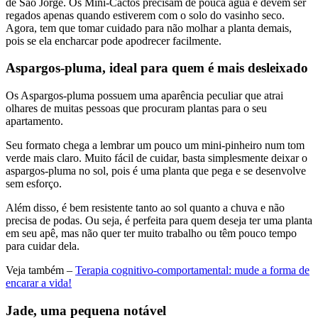
de São Jorge. Os Mini-Cactos precisam de pouca água e devem ser
regados apenas quando estiverem com o solo do vasinho seco.
Agora, tem que tomar cuidado para não molhar a planta demais,
pois se ela encharcar pode apodrecer facilmente.
Aspargos-pluma, ideal para quem é mais desleixado
Os Aspargos-pluma possuem uma aparência peculiar que atrai
olhares de muitas pessoas que procuram plantas para o seu
apartamento.
Seu formato chega a lembrar um pouco um mini-pinheiro num tom
verde mais claro. Muito fácil de cuidar, basta simplesmente deixar o
aspargos-pluma no sol, pois é uma planta que pega e se desenvolve
sem esforço.
Além disso, é bem resistente tanto ao sol quanto a chuva e não
precisa de podas. Ou seja, é perfeita para quem deseja ter uma planta
em seu apê, mas não quer ter muito trabalho ou têm pouco tempo
para cuidar dela.
Veja também –
Terapia cognitivo-comportamental: mude a forma de
encarar a vida!
Jade, uma pequena notável