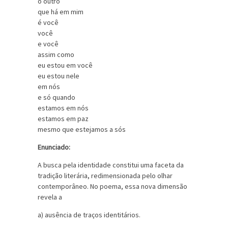
o outro
que há em mim
é você
você
e você
assim como
eu estou em você
eu estou nele
em nós
e só quando
estamos em nós
estamos em paz
mesmo que estejamos a sós
Enunciado:
A busca pela identidade constitui uma faceta da
tradição literária, redimensionada pelo olhar
contemporâneo. No poema, essa nova dimensão
revela a
a) ausência de traços identitários.